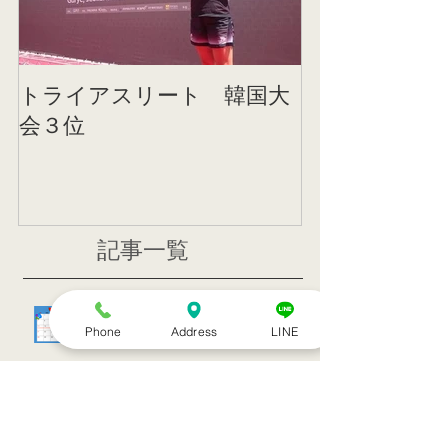
トライアスリート 韓国大
帰国後すぐの
会３位
ニング
記事一覧
８月のお休み
Phone
Address
LINE
訪問治療サービススタート！！