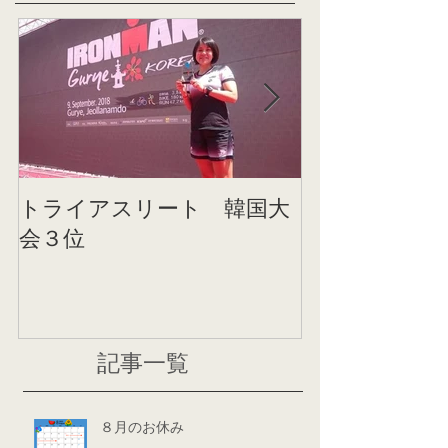
トライアスリート 韓国大
帰国後すぐの
会３位
ニング
記事一覧
８月のお休み