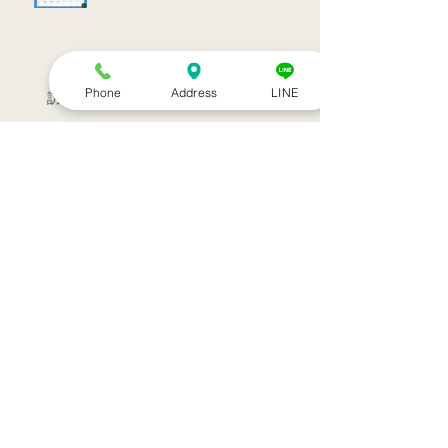
Phone
Address
LINE
訪問治療サービススタート！！
シルバーウィークのお知らせ
お盆休みのお知らせ
アーカイブ