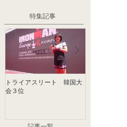
特集記事
トライアスリート 韓国大
帰国後すぐの
会３位
ニング
記事一覧