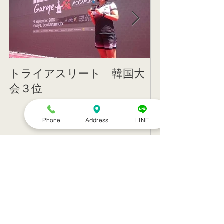
トライアスリート 韓国大
帰国後すぐの
会３位
ニング
Phone
Address
LINE
記事一覧
８月のお休み