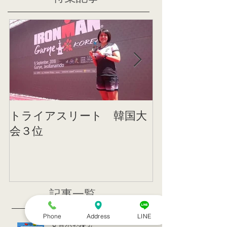
トライアスリート 韓国大
帰国後すぐの
会３位
ニング
記事一覧
Phone
Address
LINE
８月のお休み