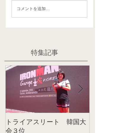
コメントを追加…
特集記事
トライアスリート 韓国大
帰国後すぐの
会３位
ニング