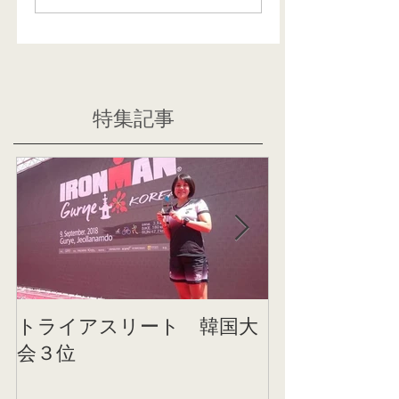
特集記事
トライアスリート 韓国大
帰国後すぐの
会３位
ニング