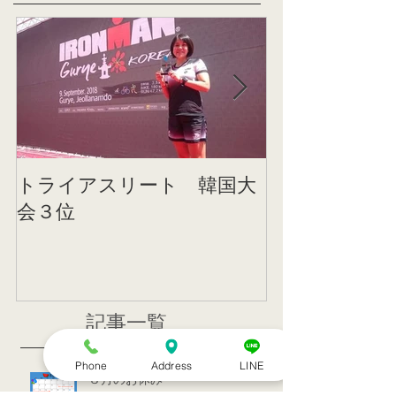
トライアスリート 韓国大
帰国後すぐの
会３位
ニング
記事一覧
Phone
Address
LINE
８月のお休み