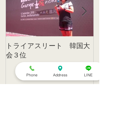
トライアスリート 韓国大
帰国後すぐの
会３位
ニング
Phone
Address
LINE
記事一覧
８月のお休み