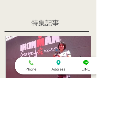
特集記事
Phone
Address
LINE
トライアスリート 韓国大
帰国後すぐの
会３位
ニング