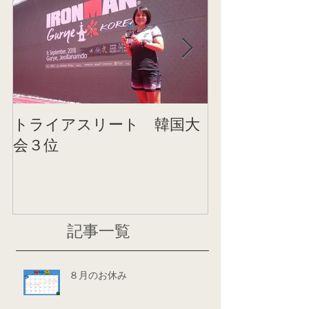
トライアスリート 韓国大
帰国後すぐの
会３位
ニング
記事一覧
８月のお休み