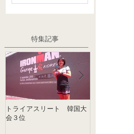
特集記事
トライアスリート 韓国大
帰国後すぐの
会３位
ニング