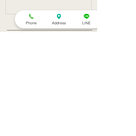
記事一覧
Phone
Address
LINE
８月のお休み
訪問治療サービススタート！！
シルバーウィークのお知らせ