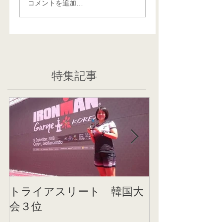
コメントを追加…
特集記事
トライアスリート 韓国大
帰国後すぐの
会３位
ニング