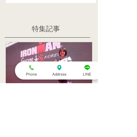
特集記事
Phone
Address
LINE
トライアスリート 韓国大
帰国後すぐの
会３位
ニング