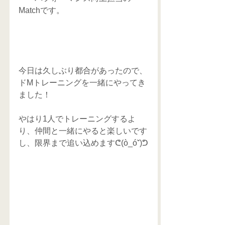
Matchです。 
今日は久しぶり都合があったので、
ドMトレーニングを一緒にやってき
ました！
やはり1人でトレーニングするよ
り、仲間と一緒にやると楽しいです
し、限界まで追い込めますᕦ(ò_óˇ)ᕤ