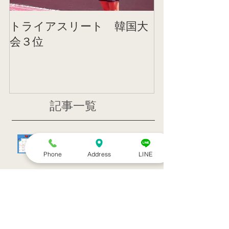
トライアスリート 韓国大
帰国後すぐの
会３位
ニング
記事一覧
８月のお休み
Phone
Address
LINE
訪問治療サービススタート！！