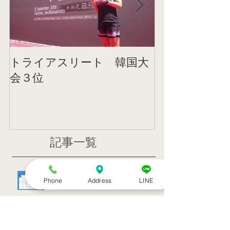
トライアスリート 韓国大
帰国後すぐの
会３位
ニング
記事一覧
８月のお休み
Phone
Address
LINE