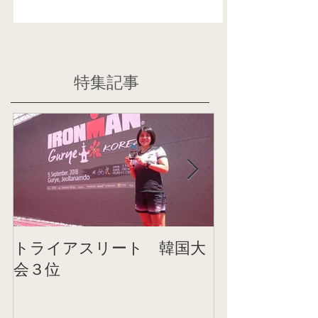
特集記事
トライアスリート 韓国大
帰国後すぐの
会３位
ニング