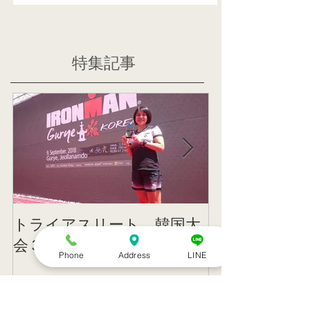
特集記事
トライアスリート 韓国大
帰国後すぐの
会３位
ニング
Phone
Address
LINE