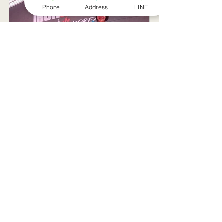
Phone
Address
LINE
トライアスリート 韓国大
帰国後すぐの
会３位
ニング
記事一覧
８月のお休み