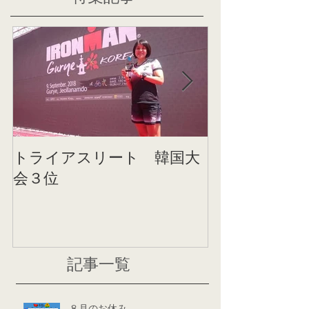
トライアスリート 韓国大
帰国後すぐの
会３位
ニング
記事一覧
８月のお休み