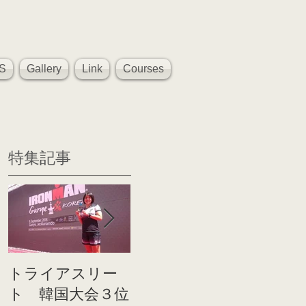
S
Gallery
Link
Courses
特集記事
トライアスリー
帰国後すぐのコ
世界戦
ト 韓国大会３位
ンディショニン
イト前