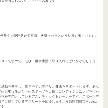
あるかもしれない、スーパー大麦です！
排便量や排便回数が有意義に改善されたという結果も出ています。
ススメですので、ぜひ一度食生活に取り入れてはいかがでしょう
と感動を共有し、動きやすい体作りと健康をサポートします。あな
て生涯現役生活と一生スポーツを目指しコンディショニングを行っ
改善を専門としているアスレティックトレーナーです。スポーツ専
目指しているアスリートを応援します。愛知県岡崎市Medical 
)】