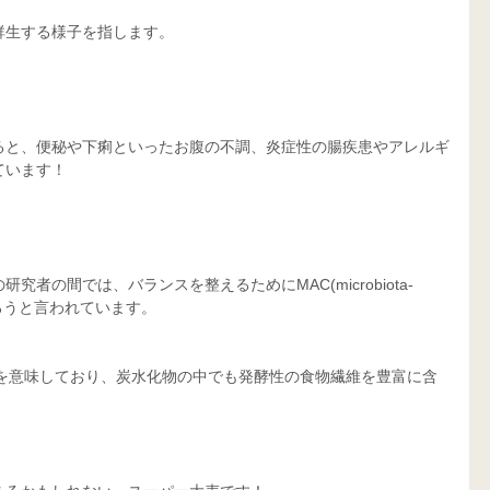
群生する様子を指します。
ると、便秘や下痢といったお腹の不調、炎症性の腸疾患やアレルギ
ています！
者の間では、バランスを整えるためにMAC(microbiota-
の略)をとろうと言われています。
物を意味しており、炭水化物の中でも発酵性の食物繊維を豊富に含