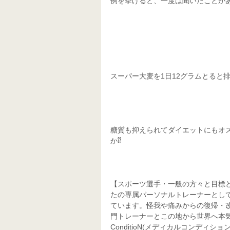
例を挙げると、一度は聞いたことが
スーパー大麦を1日12グラムとると
糖質も抑えられてダイエットにもオ
か⁇
【スポーツ選手・一般の方々と目標
たの専属パーソナルトレーナーとし
ています。怪我や痛みからの復帰・
門トレーナーとこの地から世界へ本気で
ConditioN(メディカルコンディション