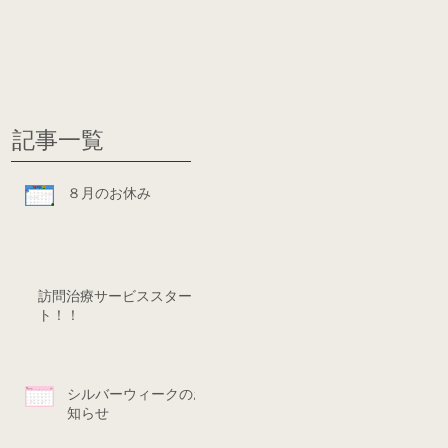
グ
ディシ
記事一覧
８月のお休み
訪問治療サービススター
ト！！
シルバーウィークのお
知らせ