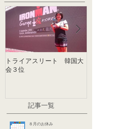
トライアスリート 韓国大
帰国後すぐの
会３位
ニング
記事一覧
８月のお休み