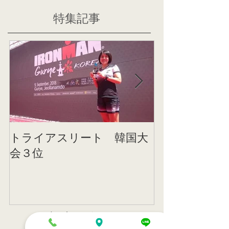
特集記事
トライアスリート 韓国大
帰国後すぐの
会３位
ニング
記事一覧