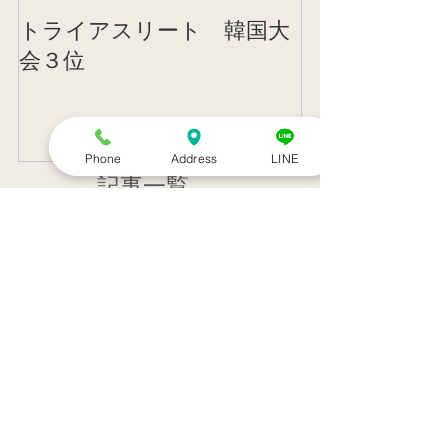
トライアスリート 韓国大
帰国後すぐの
会３位
ニング
Phone
Address
LINE
記事一覧
８月のお休み
訪問治療サービススタート！！