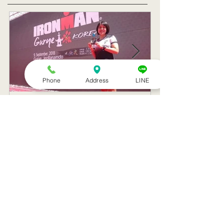
Phone
Address
LINE
トライアスリート 韓国大
帰国後すぐの
会３位
ニング
記事一覧
８月のお休み