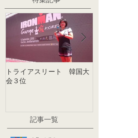
特集記事
トライアスリート 韓国大
帰国後すぐの
会３位
ニング
記事一覧