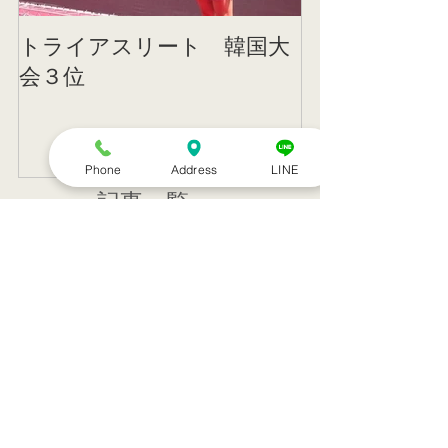
トライアスリート 韓国大
帰国後すぐの
会３位
ニング
Phone
Address
LINE
記事一覧
８月のお休み
訪問治療サービススタート！！