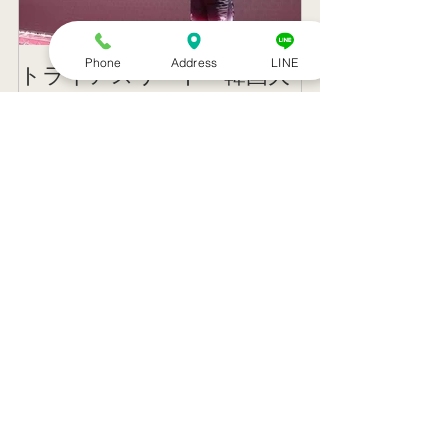
Phone
Address
LINE
トライアスリート 韓国大
帰国後すぐの
会３位
ニング
記事一覧
８月のお休み
訪問治療サービススタート！！