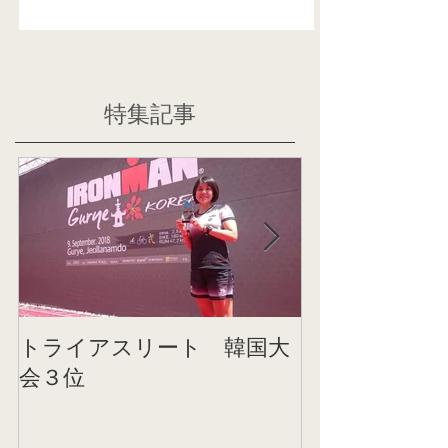
特集記事
トライアスリート 韓国大
帰国後すぐの
会３位
ニング