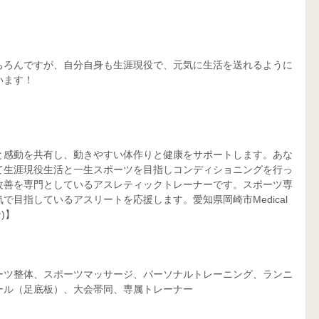
ちろんですが、自分自身も生涯現役で、元気に生活を送れるように
います！
と感動を共有し、動きやすい体作りと健康をサポートします。あな
て生涯現役生活と一生スポーツを目指しコンディショニングを行っ
改善を専門としているアスレティックトレーナーです。スポーツ専
目指しているアスリートを応援します。愛知県岡崎市Medical 
)】
ーツ整体、スポーツマッサージ、パーソナルトレーニング、ランニ
ール（足底板）、大会帯同、専属トレーナー