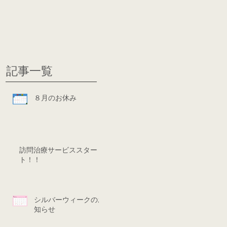
グ
ディシ
記事一覧
８月のお休み
訪問治療サービススター
ト！！
シルバーウィークのお
知らせ