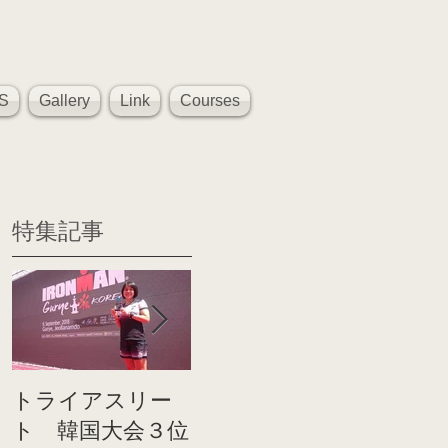
S
Gallery
Link
Courses
特集記事
トライアスリー
帰国後すぐのコ
世界戦
ト 韓国大会３位
ンディショニン
イト前