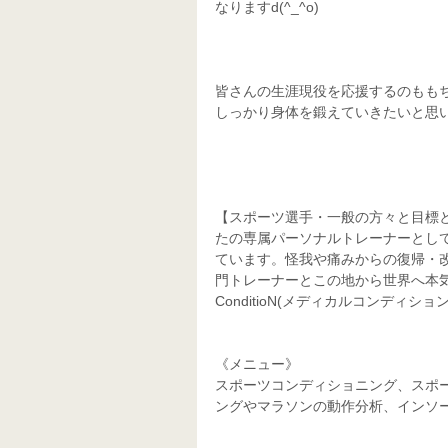
なりますd(^_^o)
皆さんの生涯現役を応援するのもも
しっかり身体を鍛えていきたいと思
【スポーツ選手・一般の方々と目標
たの専属パーソナルトレーナーとし
ています。怪我や痛みからの復帰・
門トレーナーとこの地から世界へ本気で
ConditioN(メディカルコンディション
《メニュー》
スポーツコンディショニング、スポ
ングやマラソンの動作分析、インソ