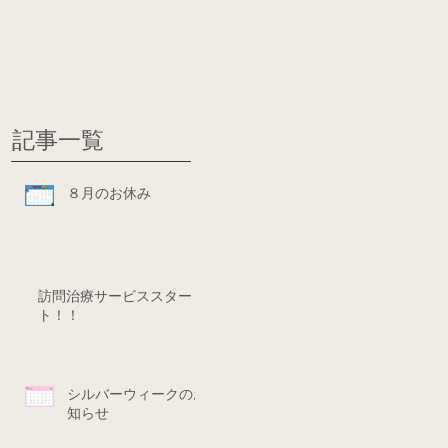
グ
ディシ
記事一覧
８月のお休み
訪問治療サービススター
ト！！
シルバーウィークのお
知らせ