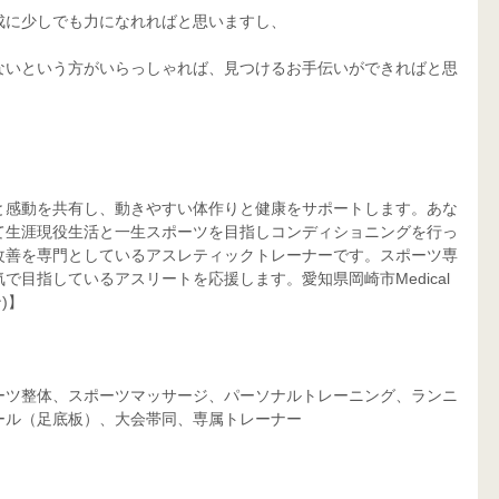
成に少しでも力になれればと思いますし、
ないという方がいらっしゃれば、見つけるお手伝いができればと思
と感動を共有し、動きやすい体作りと健康をサポートします。あな
て生涯現役生活と一生スポーツを目指しコンディショニングを行っ
改善を専門としているアスレティックトレーナーです。スポーツ専
目指しているアスリートを応援します。愛知県岡崎市Medical 
)】
ーツ整体、スポーツマッサージ、パーソナルトレーニング、ランニ
ール（足底板）、大会帯同、専属トレーナー