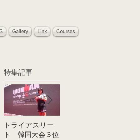
S
Gallery
Link
Courses
特集記事
トライアスリー
帰国後すぐのコ
世界戦
ト 韓国大会３位
ンディショニン
イト前