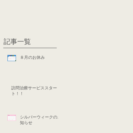
グ
ディシ
記事一覧
８月のお休み
訪問治療サービススター
ト！！
シルバーウィークのお
知らせ