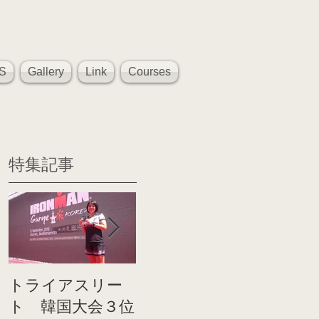
S
Gallery
Link
Courses
特集記事
トライアスリー
帰国後すぐのコ
世界戦
ト 韓国大会３位
ンディショニン
イト前