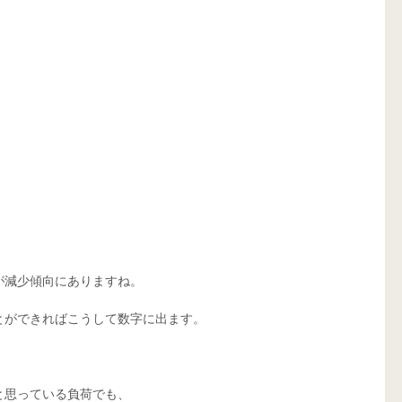
。
が減少傾向にありますね。
とができればこうして数字に出ます。
、
と思っている負荷でも、