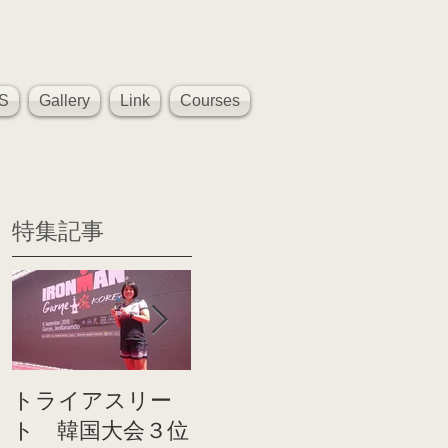
S
Gallery
Link
Courses
特集記事
トライアスリー
帰国後すぐのコ
世界戦
ト 韓国大会３位
ンディショニン
イト前