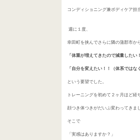
コンディショニング兼ボディケア担当
 週に１度、
幸田町を挟んでさらに隣の蒲郡市か
「体重が増えてきたので減量したい
「自分を変えたい！！（体系ではな
という要望でした。
トレーニングを初めて２ヶ月ほど経
顔つき体つきがだいぶ変わってきま
そこで
「実感はありますか？」