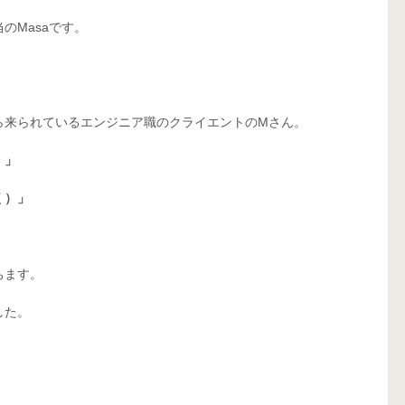
のMasaです。
ら来られているエンジニア職のクライエントのMさん。
！」
く）」
ちます。
した。