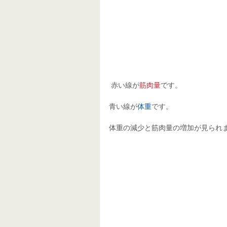
 赤い線が
筋肉量
です。
青い線が
体重
です。
体重の減少と筋肉量の増加が見られ