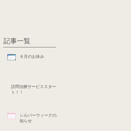
グ
ディシ
記事一覧
８月のお休み
訪問治療サービススター
ト！！
シルバーウィークのお
知らせ