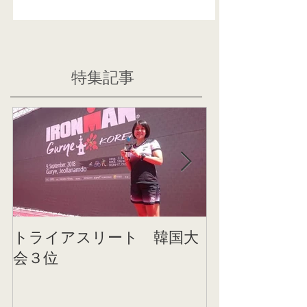
特集記事
トライアスリート 韓国大
帰国後すぐの
会３位
ニング