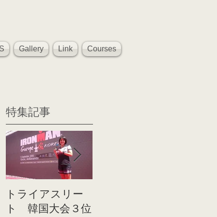
S
Gallery
Link
Courses
特集記事
トライアスリー
帰国後すぐのコ
世界戦
ト 韓国大会３位
ンディショニン
イト前