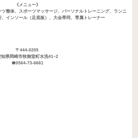
《メニュー》
ーツ整体、スポーツマッサージ、パーソナルトレーニング、ランニ
析、インソール（足底板）、大会帯同、専属トレーナー
〒444-0205 
愛知県岡崎市牧御堂町水洗41−2
☎0564-73-6661