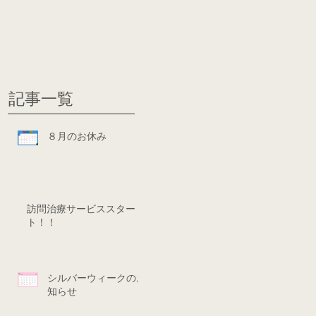
グ
ディシ
記事一覧
８月のお休み
訪問治療サービススター
ト！！
シルバーウィークのお
知らせ