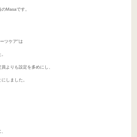
のMasaです。
ーツケア”は
た。
定員よりも設定を多めにし、
とにしました。
に、