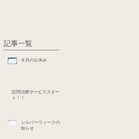
グ
ディシ
記事一覧
８月のお休み
訪問治療サービススター
ト！！
シルバーウィークのお
知らせ