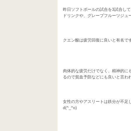
昨日ソフトボールの試合を3試合し
ドリンクや、グレープフルーツジュー
クエン酸は疲労回復に良いと有名で
肉体的な疲労だけでなく、精神的に
るので貧血予防などにも良いと言わ
女性の方やアスリートは鉄分が不足
d(^_^o) 