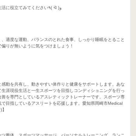
上手にクエン酸を利用して、日々の生活に役立てみてください٩( ᐛ )و
く、適度な運動、バランスのとれた食事、しっかり睡眠をとること
で偏りが無いように気をつけましょう！
と感動を共有し、動きやすい体作りと健康をサポートします。あな
て生涯現役生活と一生スポーツを目指しコンディショニングを行っ
改善を専門としているアスレティックトレーナーです。スポーツ専
目指しているアスリートを応援します。愛知県岡崎市Medical 
)】
ーツ整体、スポーツマッサージ、パーソナルトレーニング、ランニ