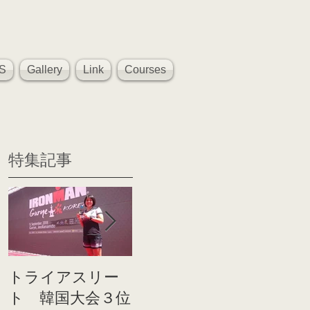
S
Gallery
Link
Courses
特集記事
トライアスリー
帰国後すぐのコ
世界戦
ト 韓国大会３位
ンディショニン
イト前