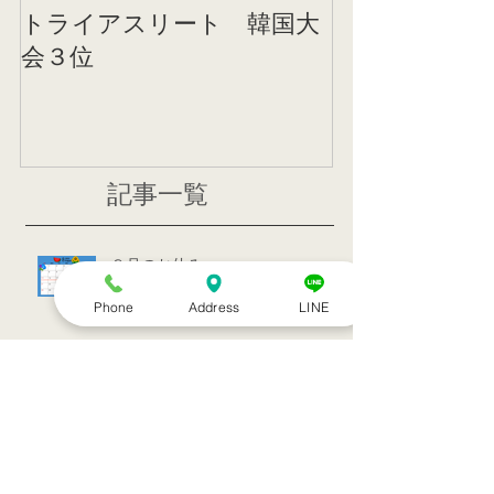
トライアスリート 韓国大
帰国後すぐの
会３位
ニング
記事一覧
８月のお休み
Phone
Address
LINE
訪問治療サービススタート！！