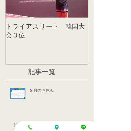
トライアスリート 韓国大
帰国後すぐの
会３位
ニング
記事一覧
８月のお休み
訪問治療サービススタート！！