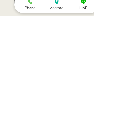
訪問治療サービススタート！！
Phone
Address
LINE
シルバーウィークのお知らせ
お盆休みのお知らせ
アーカイブ
2022年7月
（1）
1件の記事
2022年3月
（1）
1件の記事
2021年9月
（1）
1件の記事