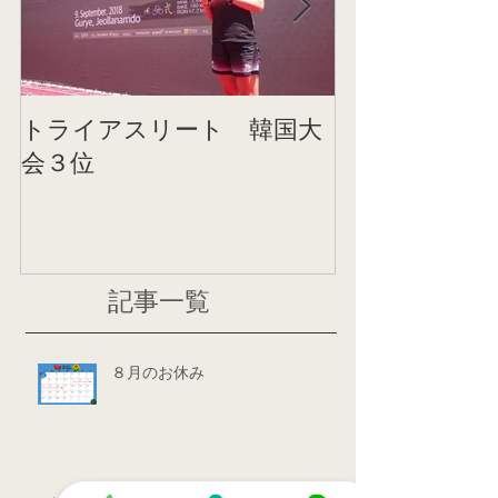
トライアスリート 韓国大
帰国後すぐの
会３位
ニング
記事一覧
８月のお休み