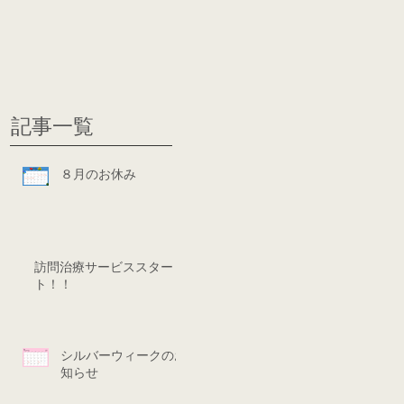
グ
ディシ
記事一覧
８月のお休み
訪問治療サービススター
ト！！
シルバーウィークのお
知らせ