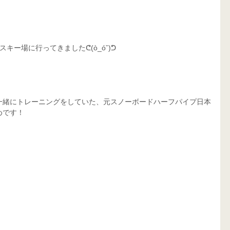
キー場に行ってきましたᕦ(ò_óˇ)ᕤ
一緒にトレーニングをしていた、元スノーボードハーフパイプ日本
めです！