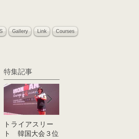
S
Gallery
Link
Courses
特集記事
トライアスリー
帰国後すぐのコ
世界戦
ト 韓国大会３位
ンディショニン
イト前