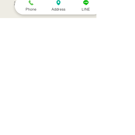
訪問治療サービススタート！！
Phone
Address
LINE
シルバーウィークのお知らせ
お盆休みのお知らせ
アーカイブ
2022年7月
（1）
1件の記事
2022年3月
（1）
1件の記事
2021年9月
（1）
1件の記事