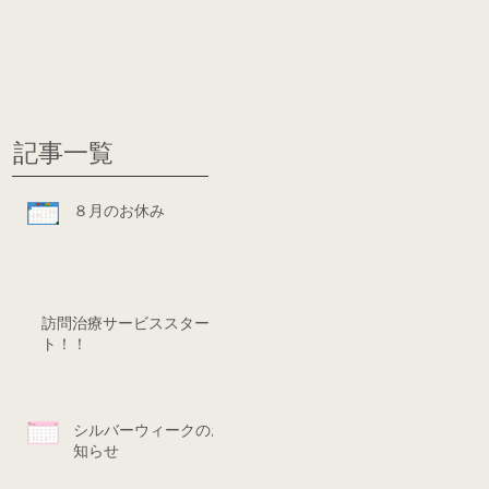
グ
ディシ
記事一覧
８月のお休み
訪問治療サービススター
ト！！
シルバーウィークのお
知らせ