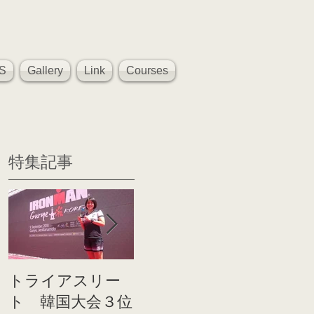
S
Gallery
Link
Courses
特集記事
トライアスリー
帰国後すぐのコ
世界戦
ト 韓国大会３位
ンディショニン
イト前