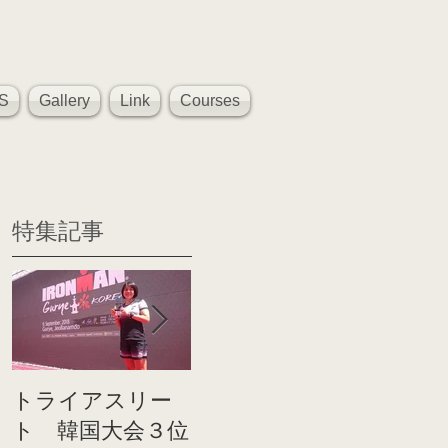
S
Gallery
Link
Courses
特集記事
トライアスリー
帰国後すぐのコ
世界戦
ト 韓国大会３位
ンディショニン
イト前