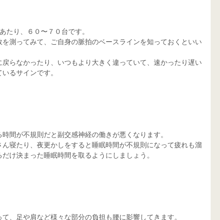
分あたり、６０〜７０台です。
数を測ってみて、ご自身の脈拍のベースラインを知っておくといい
に戻らなかったり、いつもより大きく違っていて、速かったり遅い
ているサインです。
る時間が不規則だと副交感神経の働きが悪くなります。
さん寝たり、夜更かしをすると睡眠時間が不規則になって疲れも溜
るだけ決まった睡眠時間を取るようにしましょう。
って、足や肩など様々な部分の負担も腰に影響してきます。