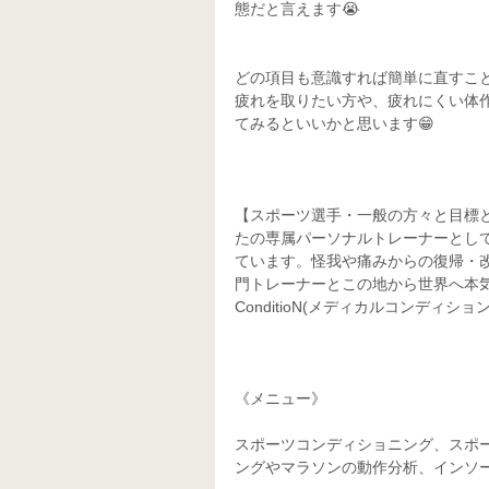
態だと言えます😭
どの項目も意識すれば簡単に直すこ
疲れを取りたい方や、疲れにくい体
てみるといいかと思います😁
【スポーツ選手・一般の方々と目標
たの専属パーソナルトレーナーとし
ています。怪我や痛みからの復帰・
門トレーナーとこの地から世界へ本気で
ConditioN(メディカルコンディション
《メニュー》
スポーツコンディショニング、スポ
ングやマラソンの動作分析、インソ