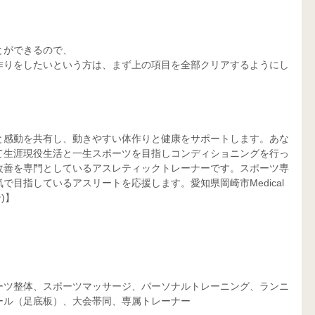
とができるので、
作りをしたいという方は、まず上の項目を全部クリアするようにし
と感動を共有し、動きやすい体作りと健康をサポートします。あな
て生涯現役生活と一生スポーツを目指しコンディショニングを行っ
改善を専門としているアスレティックトレーナーです。スポーツ専
目指しているアスリートを応援します。愛知県岡崎市Medical 
)】
ーツ整体、スポーツマッサージ、パーソナルトレーニング、ランニ
ール（足底板）、大会帯同、専属トレーナー