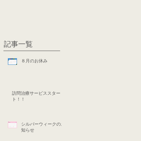
グ
ディシ
記事一覧
８月のお休み
訪問治療サービススター
ト！！
シルバーウィークのお
知らせ