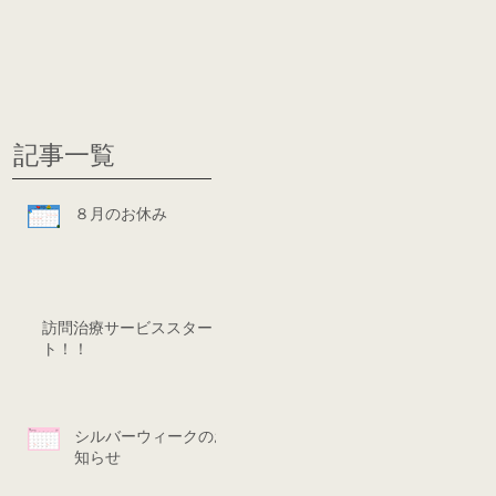
グ
ディシ
記事一覧
８月のお休み
訪問治療サービススター
ト！！
シルバーウィークのお
知らせ