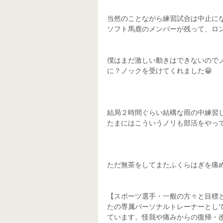
当然のことながら練習試合は中止に
ソフト馬鹿のメンバーが残って、ロ
僕はまだ激しい動きはできないので
に？ノックを受けてくれました😁
結局２時間ぐらい結構な雨の中練習し
たまにはこういうノリも部活をやって
ただ無茶をしてまたふくらはぎを痛
【スポーツ選手・一般の方々と目標
たの専属パーソナルトレーナーとし
ています。怪我や痛みからの復帰・