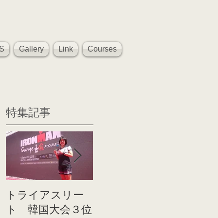
S
Gallery
Link
Courses
特集記事
トライアスリー
帰国後すぐのコ
世界戦
ト 韓国大会３位
ンディショニン
イト前