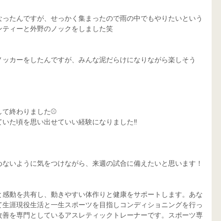
なったんですが、せっかく集まったので雨の中でもやりたいという
ンティーと外野のノックをしました笑
ノッカーをしたんですが、みんな泥だらけになりながら楽しそう
て終わりました⚾️
いた頃を思い出せていい経験になりました‼️
めないように気をつけながら、来週の試合に備えたいと思います！
と感動を共有し、動きやすい体作りと健康をサポートします。あな
て生涯現役生活と一生スポーツを目指しコンディショニングを行っ
改善を専門としているアスレティックトレーナーです。スポーツ専