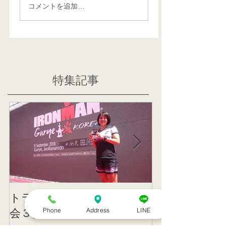
コメントを追加…
特集記事
トライアスリート 韓国大
帰国後すぐの
Phone
Address
LINE
会３位
ニング