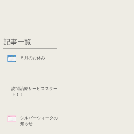
グ
ディシ
記事一覧
８月のお休み
訪問治療サービススター
ト！！
シルバーウィークのお
知らせ