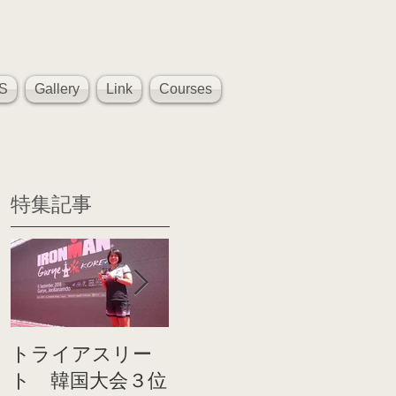
S
Gallery
Link
Courses
特集記事
トライアスリー
帰国後すぐのコ
世界戦
ト 韓国大会３位
ンディショニン
イト前