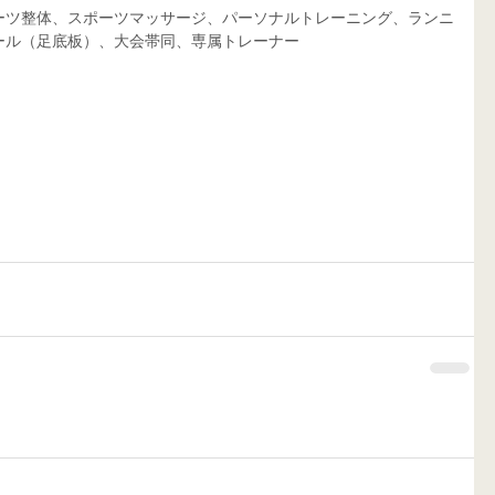
ーツ整体、スポーツマッサージ、パーソナルトレーニング、ランニ
ール（足底板）、大会帯同、専属トレーナー