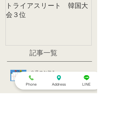
トライアスリート 韓国大
帰国後すぐの
会３位
ニング
記事一覧
８月のお休み
Phone
Address
LINE
訪問治療サービススタート！！