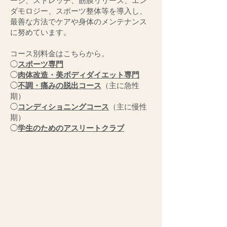
ージ、ストレッチ、筋膜リリース、エン
ダモロジー、スポーツ整体等を導入し、
最善な方法でケアや身体のメンテナンス
に努めています。
コース別料金はこちらから。
◯
スポーツ専門
◯
肉体改造・美ボディダイエット専門
◯
不調・痛みの脱出コース
（主に急性
期）
◯
コンディショニングコース
（主に慢性
期）
◯
学生のためのアスリートクラブ