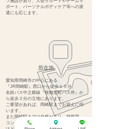
ツ施設があり、大会サポートやチームサ
ポート、パーソナルボディケア等への派
遣にも応じます。
所在地
愛知県岡崎市の中心にある
『JR岡崎駅』西口から徒歩１５分。
名鉄バス中之郷線『牧御堂町バス停』か
ら徒歩２分の立地にあります。
ご要望があれば、岡崎駅までお迎えに伺
います。
また岡崎駅までは自然があり、雑貨屋、
コンビニ等もあるので散歩コースとして
はとても快適に歩いてくることができま
Phone
Address
LINE