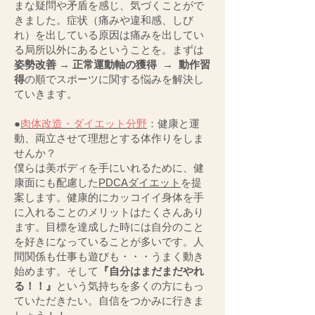
まな疑問や矛盾を感じ、気づくことがで
きました。症状（痛みや違和感、しび
れ）
を出している原因は痛みを出してい
る局所以外にあるということを。まずは
姿勢改善
→
正常運動軸の獲得
→
動作習
得
の順でスポーツに関する悩みを解決し
ていきます。
●
肉体改造・ダイエット分野
：健康と運
動、両立させて理想とする体作りをしま
せんか？
僕らは美ボディを手にいれるために、健
康面にも配慮した
PDCAダイエット
を提
案します。
健康的にカッコイイ身体を手
に入れることのメリットはたくさんあり
ます。目標を達成した時には自分のこと
を好きになっていることが多いです。人
間関係も仕事も遊びも・・・うまく動き
始めます。そして
『自分はまだまだやれ
る！！』
という気持ちを多くの方にもっ
ていただきたい。自信をつかみに行きま