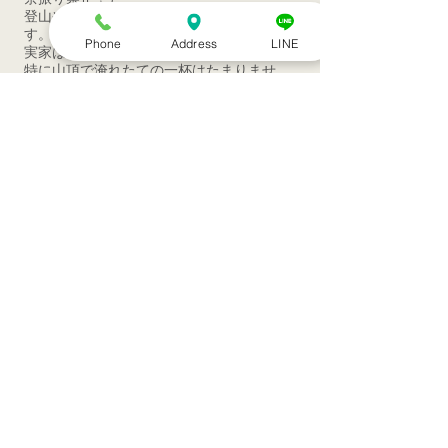
登山やキャンプ、自然と遊ぶのが好きで
す。
Phone
Address
LINE
実家は喫茶店だからなのか…
特に山頂で淹れたての一杯はたまりませ
ん！！
今まで経験した、なかなか無いハプニン
グ：
４日間で車を２台、廃車にしてしまった…
この道へのきっかけは
：
１９８１年生まれ、岡崎市出身。幼い頃か
ら母が床に伏せた状態が続いていたため、
母の病気をなんとかしたいという思いか
ら、医療への関心を高く持っていました。
高校卒業後、他県の大学、専門学校を経
て医療資格を取得しました。学生時代に元
巨人の専属トレーナーに声をかけられ、ア
スリートにとってコンディションを保ち、
ケガをせずに長くスポーツに取り組むため
にトレーナーの存在が重要なことを強く感
じ、トレーナーの道を志します。すでに取
得した医療資格を活かし、午前は整形外科
勤務しつつ、午後は新たな医療資格の取得
のため、夜間はアスレティックトレーナー